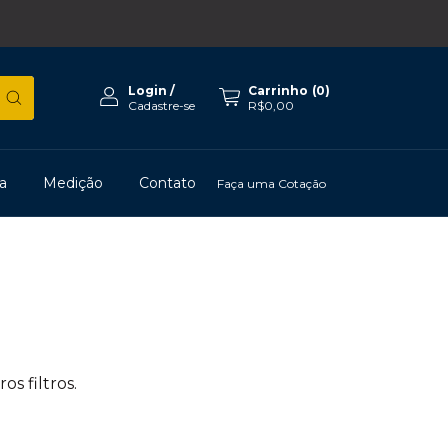
Login
/
Carrinho
(
0
)
Cadastre-se
R$0,00
a
Medição
Contato
Faça uma Cotação
s filtros.