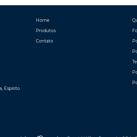
Home
Q
Produtos
F
Contato
Po
Po
Te
Po
Po
a, Espírito