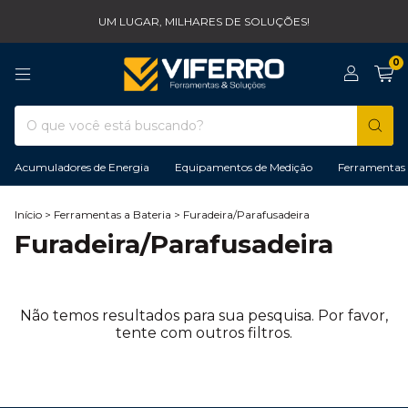
UM LUGAR, MILHARES DE SOLUÇÕES!
0
Acumuladores de Energia
Equipamentos de Medição
Ferramentas 
Início
>
Ferramentas a Bateria
>
Furadeira/Parafusadeira
Furadeira/Parafusadeira
Não temos resultados para sua pesquisa. Por favor,
tente com outros filtros.