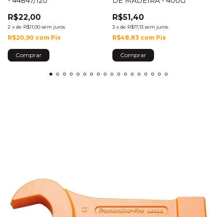
- 44847/120
DE MADEIRA - 400G
R$22,00
R$51,40
2
x
de
R$11,00
sem juros
3
x
de
R$17,13
sem juros
R$20,90
com
Pix
R$48,83
com
Pix