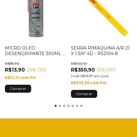
MICRO OLEO
SERRA P/MAQUINA A/R 21
DESENGRIPANTE 300ML -
X 1.3/4" 4D - RS2104-8
SUPER LUB 8608 - 294134
R$18,70
R$722,10
R$13,90
R$350,90
26
% OFF
51
% OFF
3
x
de
R$116,97
sem juros
R$13,21
com
Pix
R$333,36
com
Pix