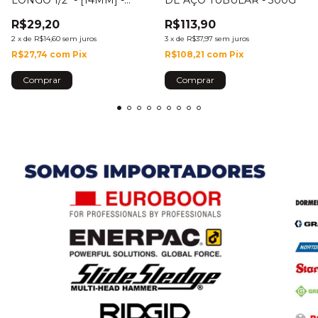
LONGO 1/2" - [14MM] -
DE AÇO TUBULAR - 300G
44802/114
R$29,20
R$113,90
2
x
de
R$14,60
sem juros
3
x
de
R$37,97
sem juros
R$27,74
com
Pix
R$108,21
com
Pix