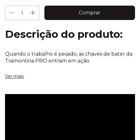
Descrição do produto:
Quando o trabalho é pesado, as chaves de bater da
Tramontina PRO entram em ação.
Resistentes, elas permitem afrouxar e apertar
Ver mais
parafusos através de golpeamento na extremidade
do cabo.
Força extra para os trabalhos pesados!
Informações técnicas:
Têmpera total no corpo.