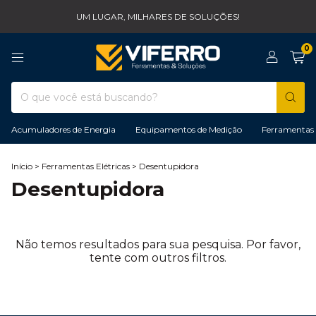
UM LUGAR, MILHARES DE SOLUÇÕES!
0
Acumuladores de Energia
Equipamentos de Medição
Ferramentas 
Início
>
Ferramentas Elétricas
>
Desentupidora
Desentupidora
Não temos resultados para sua pesquisa. Por favor,
tente com outros filtros.