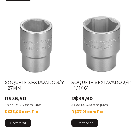
SOQUETE SEXTAVADO 3/4"
SOQUETE SEXTAVADO 3/4"
- 27MM
- 1.11/16"
R$36,90
R$39,90
3
x
de
R$12,30
sem juros
3
x
de
R$13,30
sem juros
R$35,06
com
Pix
R$37,91
com
Pix