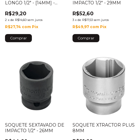
LONGO 1/2" - [14MM] -
IMPACTO 1/2" - 29MM
44802/114
R$29,20
R$52,60
2
x
de
R$14,60
sem juros
3
x
de
R$17,53
sem juros
R$27,74
com
Pix
R$49,97
com
Pix
SOQUETE SEXTAVADO DE
SOQUETE XTRACTOR PLUS
IMPACTO 1/2" - 26MM
8MM