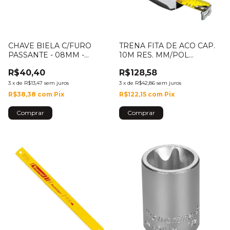
CHAVE BIELA C/FURO
TRENA FITA DE ACO CAP.
PASSANTE - 08MM -
10M RES. MM/POL
44730/108
C/TRAVA - KTXP106-10ME-S
R$40,40
R$128,58
3
x
de
R$13,47
sem juros
3
x
de
R$42,86
sem juros
R$38,38
com
Pix
R$122,15
com
Pix