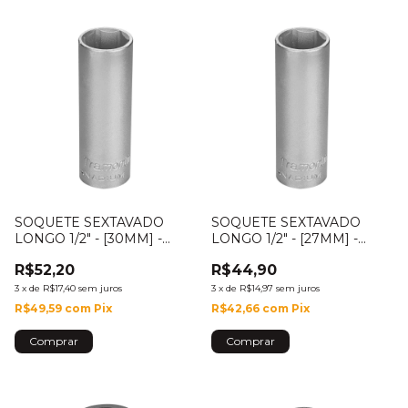
SOQUETE SEXTAVADO
SOQUETE SEXTAVADO
LONGO 1/2" - [30MM] -
LONGO 1/2" - [27MM] -
44802/130
44802/127
R$52,20
R$44,90
3
x
de
R$17,40
sem juros
3
x
de
R$14,97
sem juros
R$49,59
com
Pix
R$42,66
com
Pix