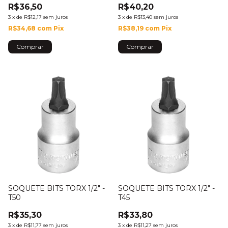
R$36,50
R$40,20
3
x
de
R$12,17
sem juros
3
x
de
R$13,40
sem juros
R$34,68
com
Pix
R$38,19
com
Pix
SOQUETE BITS TORX 1/2" -
SOQUETE BITS TORX 1/2" -
T50
T45
R$35,30
R$33,80
3
x
de
R$11,77
sem juros
3
x
de
R$11,27
sem juros