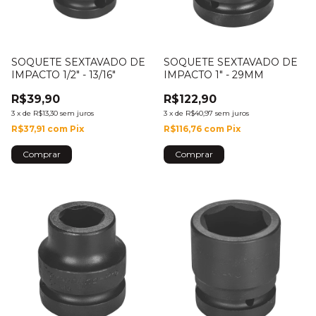
SOQUETE SEXTAVADO DE
SOQUETE SEXTAVADO DE
IMPACTO 1/2" - 13/16"
IMPACTO 1" - 29MM
R$39,90
R$122,90
3
x
de
R$13,30
sem juros
3
x
de
R$40,97
sem juros
R$37,91
com
Pix
R$116,76
com
Pix