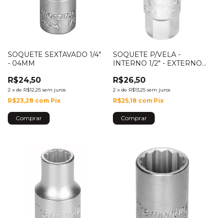
SOQUETE SEXTAVADO 1/4"
SOQUETE P/VELA -
- 04MM
INTERNO 1/2" - EXTERNO
9/16" X 14MM
R$24,50
R$26,50
2
x
de
R$12,25
sem juros
2
x
de
R$13,25
sem juros
R$23,28
com
Pix
R$25,18
com
Pix