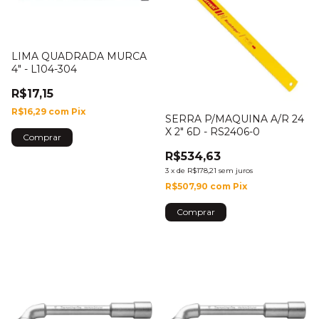
LIMA QUADRADA MURCA
4" - L104-304
R$17,15
R$16,29
com
Pix
SERRA P/MAQUINA A/R 24
X 2" 6D - RS2406-0
R$534,63
3
x
de
R$178,21
sem juros
R$507,90
com
Pix