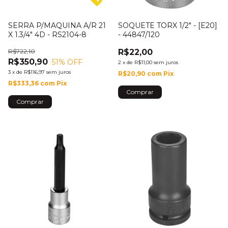
SERRA P/MAQUINA A/R 21
SOQUETE TORX 1/2" - [E20]
X 1.3/4" 4D - RS2104-8
- 44847/120
R$722,10
R$22,00
R$350,90
51
% OFF
2
x
de
R$11,00
sem juros
3
x
de
R$116,97
sem juros
R$20,90
com
Pix
R$333,36
com
Pix