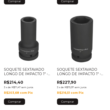
SOQUETE SEXTAVADO
SOQUETE SEXTAVADO
LONGO DE IMPACTO 1" -
LONGO DE IMPACTO 1" -
23MM - 44932/023
[1.3/8"] - 44933/011
R$214,40
R$227,90
3
x
de
R$71,47
sem juros
3
x
de
R$75,97
sem juros
R$203,68
com
Pix
R$216,51
com
Pix