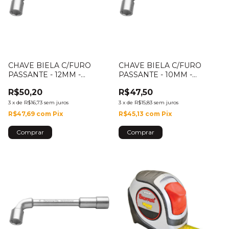
CHAVE BIELA C/FURO
CHAVE BIELA C/FURO
PASSANTE - 12MM -
PASSANTE - 10MM -
44730/112
44730/110
R$50,20
R$47,50
3
x
de
R$16,73
sem juros
3
x
de
R$15,83
sem juros
R$47,69
com
Pix
R$45,13
com
Pix