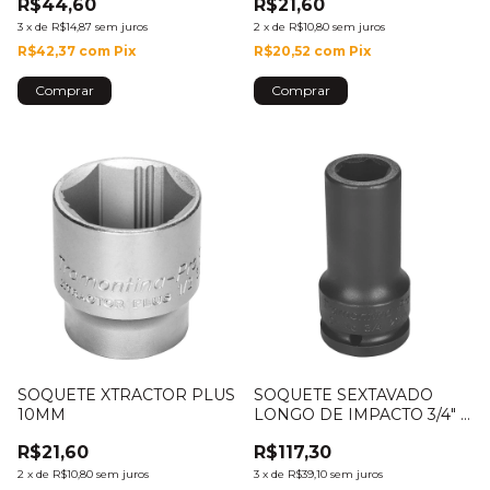
R$44,60
R$21,60
3
x
de
R$14,87
sem juros
2
x
de
R$10,80
sem juros
R$42,37
com
Pix
R$20,52
com
Pix
SOQUETE XTRACTOR PLUS
SOQUETE SEXTAVADO
10MM
LONGO DE IMPACTO 3/4" -
26MM - 44893/126
R$21,60
R$117,30
2
x
de
R$10,80
sem juros
3
x
de
R$39,10
sem juros