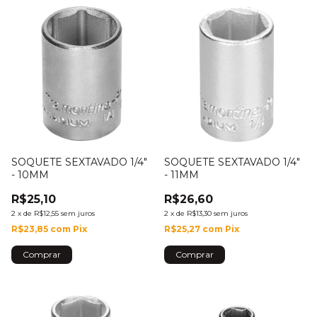
SOQUETE SEXTAVADO 1/4"
SOQUETE SEXTAVADO 1/4"
- 10MM
- 11MM
R$25,10
R$26,60
2
x
de
R$12,55
sem juros
2
x
de
R$13,30
sem juros
R$23,85
com
Pix
R$25,27
com
Pix