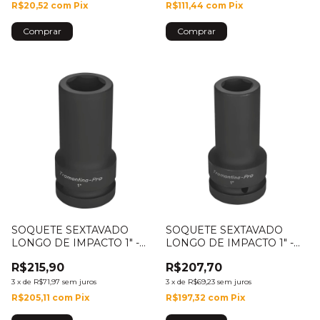
R$20,52
com
Pix
R$111,44
com
Pix
SOQUETE SEXTAVADO
SOQUETE SEXTAVADO
LONGO DE IMPACTO 1" -
LONGO DE IMPACTO 1" -
30MM - 44932/030
24MM - 44932/024
R$215,90
R$207,70
3
x
de
R$71,97
sem juros
3
x
de
R$69,23
sem juros
R$205,11
com
Pix
R$197,32
com
Pix