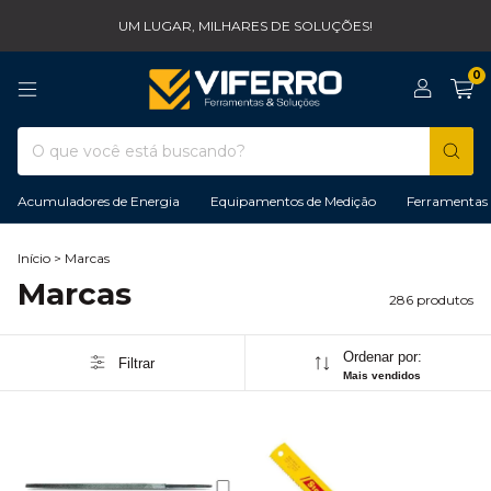
UM LUGAR, MILHARES DE SOLUÇÕES!
0
Acumuladores de Energia
Equipamentos de Medição
Ferramentas 
Início
>
Marcas
Marcas
286 produtos
Ordenar por:
Filtrar
Mais vendidos