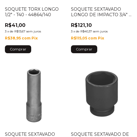
SOQUETE TORX LONGO
SOQUETE SEXTAVADO
1/2" - T40 - 44864/140
LONGO DE IMPACTO 3/4" -
25MM - 44893/125
R$41,00
R$121,10
3
x
de
R$13,67
sem juros
3
x
de
R$40,37
sem juros
R$38,95
com
Pix
R$115,05
com
Pix
SOQUETE SEXTAVADO
SOQUETE SEXTAVADO DE