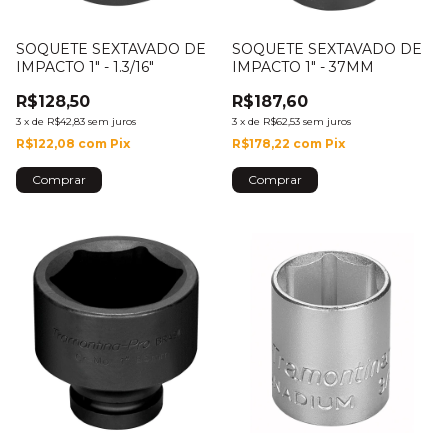
SOQUETE SEXTAVADO DE
SOQUETE SEXTAVADO DE
IMPACTO 1" - 1.3/16"
IMPACTO 1" - 37MM
R$128,50
R$187,60
3
x
de
R$42,83
sem juros
3
x
de
R$62,53
sem juros
R$122,08
com
Pix
R$178,22
com
Pix