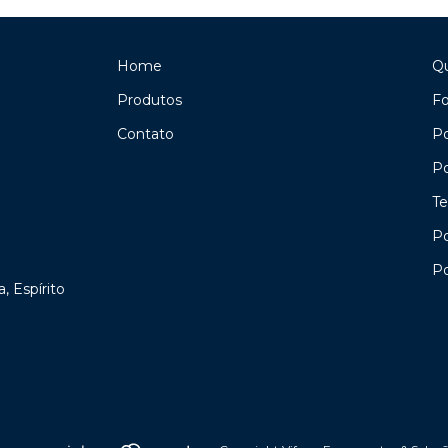
Home
Q
Produtos
F
Contato
Po
Po
Te
Po
Po
a, Espírito