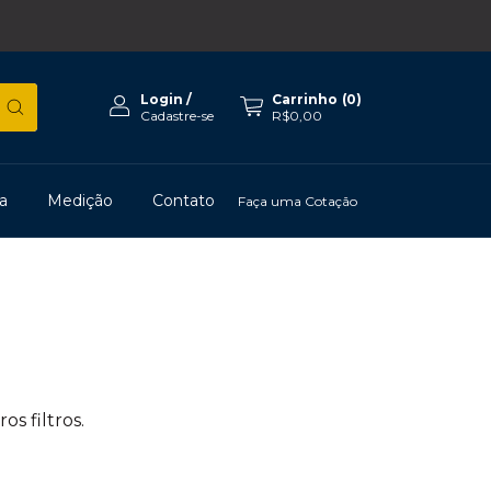
Login
/
Carrinho
(
0
)
Cadastre-se
R$0,00
a
Medição
Contato
Faça uma Cotação
s filtros.