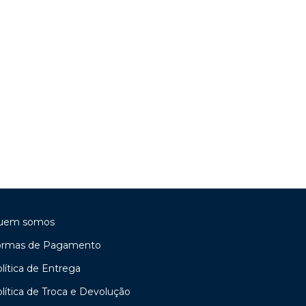
uem somos
ormas de Pagamento
lítica de Entrega
lítica de Troca e Devolução