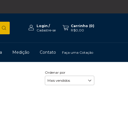
Login
/
Carrinho
(
0
)
Cadastre-se
R$0,00
a
Medição
Contato
Faça uma Cotação
Ordenar por