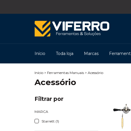
Início
Toda loja
Marcas
Ferramenta
Início
>
Ferramentas Manuais
>
Acessório
Acessório
Filtrar por
MARCA
Starrett (1)