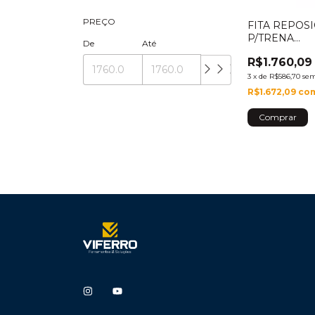
PREÇO
FITA REPOS
P/TRENA
De
Até
PROFUNDID
R$1.760,09
- LC507MD-
3
x
de
R$586,70
sem
R$1.672,09
co